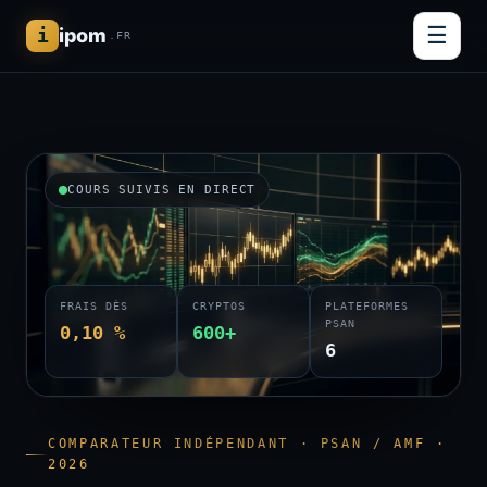
☰
i
ipom
.FR
COURS SUIVIS EN DIRECT
FRAIS DÈS
CRYPTOS
PLATEFORMES
PSAN
0,10 %
600+
6
COMPARATEUR INDÉPENDANT · PSAN / AMF ·
2026