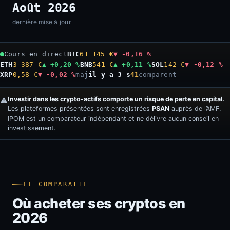
Août 2026
dernière mise à jour
Cours en direct
BTC
61 145 €
▼ -0,16 %
ETH
3 387 €
▲ +0,20 %
BNB
541 €
▲ +0,11 %
SOL
142 €
▼ -0,12 %
XRP
0,58 €
▼ -0,02 %
maj
il y a 4 s
41
comparent
Investir dans les crypto-actifs comporte un risque de perte en capital.
⚠️
Les plateformes présentées sont enregistrées
PSAN
auprès de l’AMF.
IPOM est un comparateur indépendant et ne délivre aucun conseil en
investissement.
LE COMPARATIF
Où acheter ses cryptos en
2026