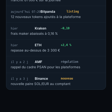
franchit 61 000 € sur la journée
Bitpanda
listing
aujourd’hui 07:20
12 nouveaux tokens ajoutés à la plateforme
Kraken
−0,10
hier
frais maker abaissés à 0,16 %
ETH
+2,4 %
hier
repasse au-dessus de 3 300 €
AMF
régulation
il y a 2 j
rappel du cadre PSAN pour les plateformes
Binance
nouveau
il y a 3 j
nouvelle paire SOL/EUR au comptant