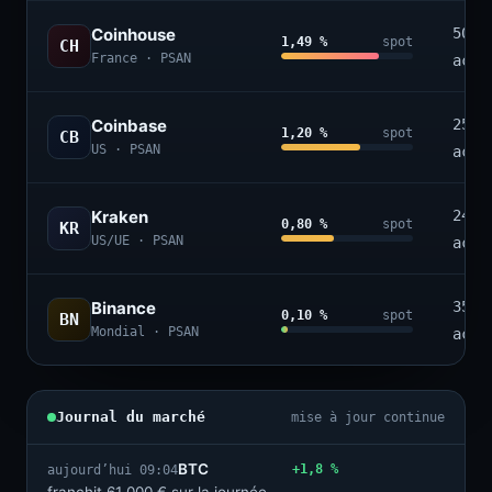
Coinhouse
50+
1,49 %
spot
CH
France · PSAN
acti
Coinbase
250+
1,20 %
spot
CB
US · PSAN
acti
Kraken
240+
0,80 %
spot
KR
US/UE · PSAN
acti
Binance
350+
0,10 %
spot
BN
Mondial · PSAN
acti
Journal du marché
mise à jour continue
BTC
+1,8 %
aujourd’hui 09:04