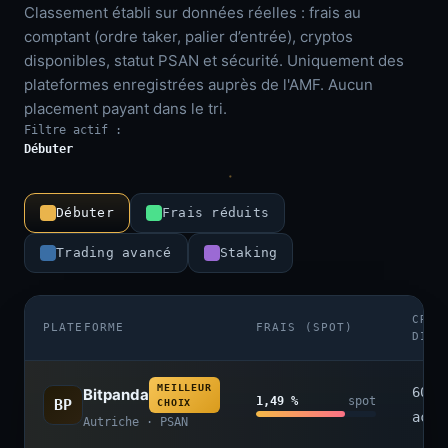
Classement établi sur données réelles : frais au
comptant (ordre taker, palier d’entrée), cryptos
disponibles, statut PSAN et sécurité. Uniquement des
plateformes enregistrées auprès de l'AMF. Aucun
placement payant dans le tri.
Filtre actif :
Débuter
Débuter
Frais réduits
Trading avancé
Staking
CRYP
PLATEFORME
FRAIS (SPOT)
DISP
MEILLEUR
600+
Bitpanda
1,49 %
spot
BP
CHOIX
acti
Autriche · PSAN