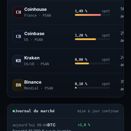
Coinhouse
50+
1,49 %
spot
CH
France · PSAN
acti
Coinbase
250+
1,20 %
spot
CB
US · PSAN
acti
Kraken
240+
0,80 %
spot
KR
US/UE · PSAN
acti
Binance
350+
0,10 %
spot
BN
Mondial · PSAN
acti
Journal du marché
mise à jour continue
BTC
+1,8 %
aujourd’hui 09:04