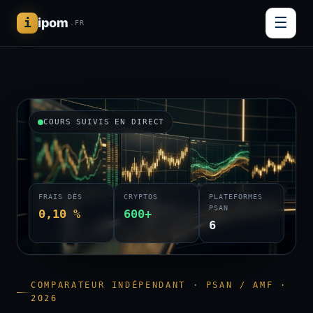
☰
i
ipom
.FR
COURS SUIVIS EN DIRECT
FRAIS DÈS
CRYPTOS
PLATEFORMES
PSAN
0,10 %
600+
6
COMPARATEUR INDÉPENDANT · PSAN / AMF ·
2026