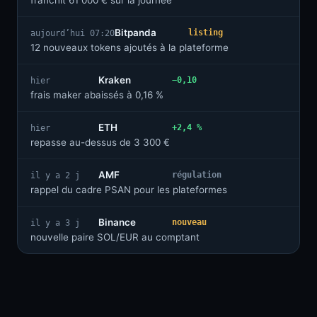
franchit 61 000 € sur la journée
Bitpanda
listing
aujourd’hui 07:20
12 nouveaux tokens ajoutés à la plateforme
Kraken
−0,10
hier
frais maker abaissés à 0,16 %
ETH
+2,4 %
hier
repasse au-dessus de 3 300 €
AMF
régulation
il y a 2 j
rappel du cadre PSAN pour les plateformes
Binance
nouveau
il y a 3 j
nouvelle paire SOL/EUR au comptant