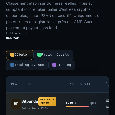
Classement établi sur données réelles : frais au
comptant (ordre taker, palier d’entrée), cryptos
disponibles, statut PSAN et sécurité. Uniquement des
plateformes enregistrées auprès de l'AMF. Aucun
placement payant dans le tri.
Filtre actif :
Débuter
Débuter
Frais réduits
Trading avancé
Staking
CRYP
PLATEFORME
FRAIS (SPOT)
DISP
MEILLEUR
600+
Bitpanda
1,49 %
spot
BP
CHOIX
acti
Autriche · PSAN