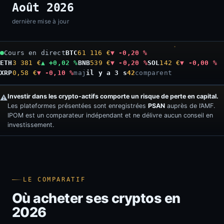
Août 2026
dernière mise à jour
Cours en direct
BTC
61 116 €
▼ -0,20 %
ETH
3 381 €
▲ +0,02 %
BNB
539 €
▼ -0,20 %
SOL
142 €
▼ -0,00 %
XRP
0,58 €
▼ -0,10 %
maj
il y a 4 s
42
comparent
Investir dans les crypto-actifs comporte un risque de perte en capital.
⚠️
Les plateformes présentées sont enregistrées
PSAN
auprès de l’AMF.
IPOM est un comparateur indépendant et ne délivre aucun conseil en
investissement.
LE COMPARATIF
Où acheter ses cryptos en
2026