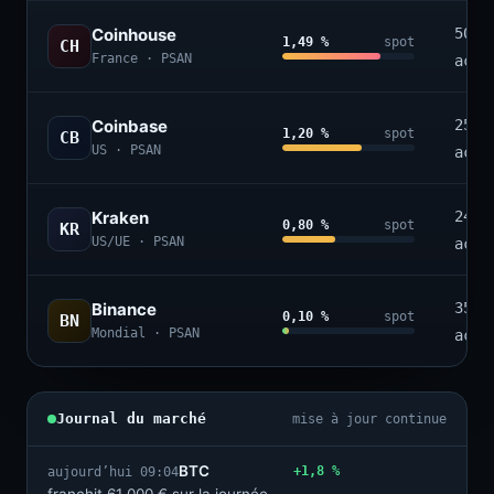
Coinhouse
50+
1,49 %
spot
CH
France · PSAN
acti
Coinbase
250+
1,20 %
spot
CB
US · PSAN
acti
Kraken
240+
0,80 %
spot
KR
US/UE · PSAN
acti
Binance
350+
0,10 %
spot
BN
Mondial · PSAN
acti
Journal du marché
mise à jour continue
BTC
+1,8 %
aujourd’hui 09:04