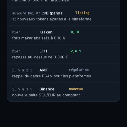
franchit 61 000 € sur la journée
Bitpanda
listing
aujourd’hui 07:20
12 nouveaux tokens ajoutés à la plateforme
Kraken
−0,10
hier
frais maker abaissés à 0,16 %
ETH
+2,4 %
hier
repasse au-dessus de 3 300 €
AMF
régulation
il y a 2 j
rappel du cadre PSAN pour les plateformes
Binance
nouveau
il y a 3 j
nouvelle paire SOL/EUR au comptant