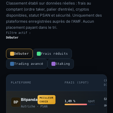
Classement établi sur données réelles : frais au
comptant (ordre taker, palier d’entrée), cryptos
disponibles, statut PSAN et sécurité. Uniquement des
plateformes enregistrées auprès de l'AMF. Aucun
placement payant dans le tri.
Filtre actif :
Débuter
Débuter
Frais réduits
Trading avancé
Staking
CRYP
PLATEFORME
FRAIS (SPOT)
DISP
MEILLEUR
600+
Bitpanda
1,49 %
spot
BP
CHOIX
acti
Autriche · PSAN