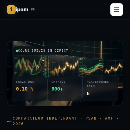
☰
i
ipom
.FR
COURS SUIVIS EN DIRECT
FRAIS DÈS
CRYPTOS
PLATEFORMES
PSAN
0,10 %
600+
6
COMPARATEUR INDÉPENDANT · PSAN / AMF ·
2026