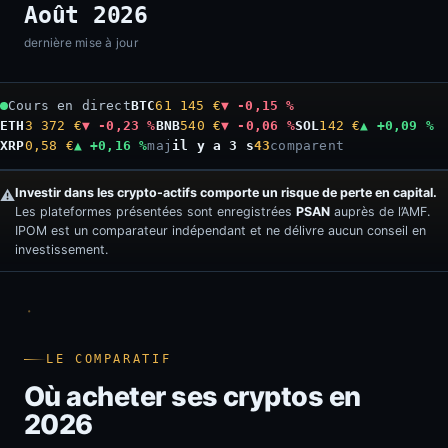
Août 2026
dernière mise à jour
Cours en direct
BTC
61 145 €
▼ -0,15 %
ETH
3 372 €
▼ -0,23 %
BNB
540 €
▼ -0,06 %
SOL
142 €
▲ +0,09 %
XRP
0,58 €
▲ +0,16 %
maj
il y a 4 s
43
comparent
Investir dans les crypto-actifs comporte un risque de perte en capital.
⚠️
Les plateformes présentées sont enregistrées
PSAN
auprès de l’AMF.
IPOM est un comparateur indépendant et ne délivre aucun conseil en
investissement.
LE COMPARATIF
Où acheter ses cryptos en
2026