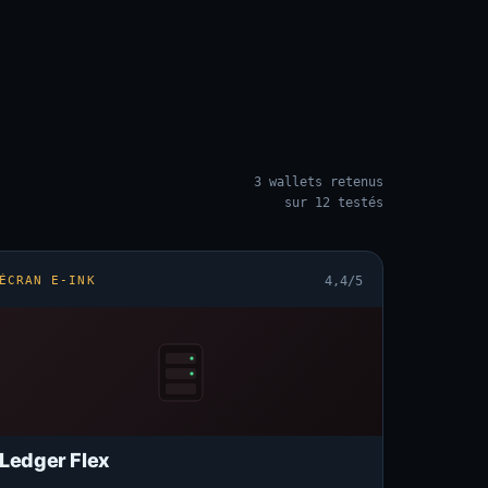
3 wallets retenus
sur 12 testés
ÉCRAN E-INK
4,4/5
Ledger Flex