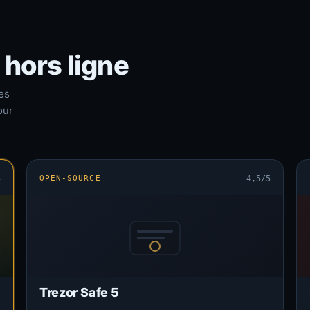
 hors ligne
es
our
5
OPEN-SOURCE
4,5/5
Trezor Safe 5