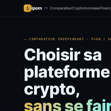
i
ipom
Comparateur
Cryptomonnaies
Financ
.FR
COMPARATEUR INDÉPENDANT · PSAN / A
Choisir sa
plateforme
crypto,
sans se fai