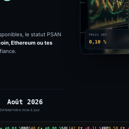
isponibles, le statut PSAN
FRAIS DÈS
0,10 %
coin, Ethereum ou tes
fiance.
Août 2026
PSAN
dernière mise à jour
€
▲ +0,04 %
BNB
540 €
▲ +0,00 %
SOL
142 €
▼ -0,11 %
XRP
0,58 €
▼ 