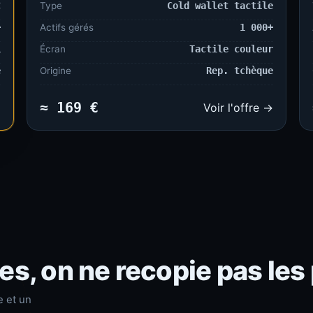
C
Type
Cold wallet tactile
+
Actifs gérés
1 000+
i
Écran
Tactile couleur
e
Origine
Rep. tchèque
≈ 169 €
→
Voir l'offre →
s, on ne recopie pas les
e et un