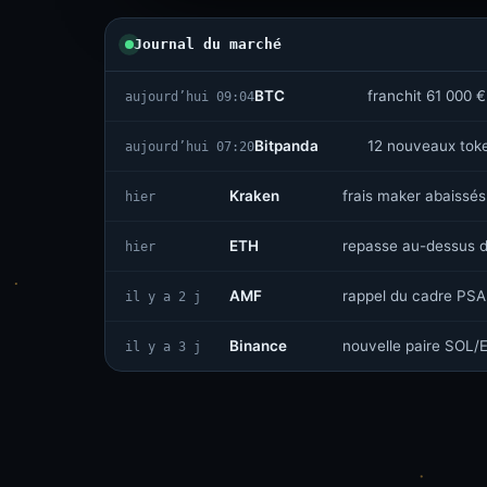
Journal du marché
BTC
franchit 61 000 €
aujourd’hui 09:04
Bitpanda
12 nouveaux toke
aujourd’hui 07:20
Kraken
frais maker abaissés
hier
ETH
repasse au-dessus 
hier
AMF
rappel du cadre PSA
il y a 2 j
Binance
nouvelle paire SOL
il y a 3 j