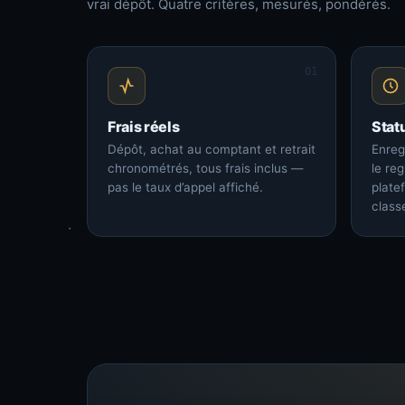
vrai dépôt. Quatre critères, mesurés, pondérés.
01
Frais réels
Stat
Dépôt, achat au comptant et retrait
Enreg
chronométrés, tous frais inclus —
le re
pas le taux d’appel affiché.
plate
class