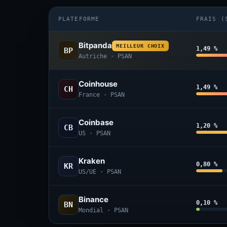
PLATEFORME
FRAIS (
Bitpanda
MEILLEUR CHOIX
1,49 %
BP
Autriche · PSAN
Coinhouse
1,49 %
CH
France · PSAN
Coinbase
1,20 %
CB
US · PSAN
Kraken
0,80 %
KR
US/UE · PSAN
Binance
0,10 %
BN
Mondial · PSAN