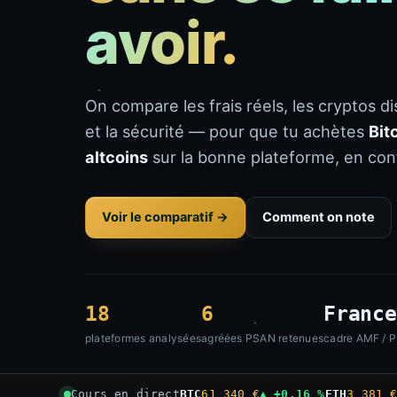
avoir.
On compare les frais réels, les cryptos d
et la sécurité — pour que tu achètes
Bit
altcoins
sur la bonne plateforme, en con
Voir le comparatif →
Comment on note
18
6
France
plateformes analysées
agréées PSAN retenues
cadre AMF / 
Cours en direct
BTC
61 340 €
▲ +0,16 %
ETH
3 381 