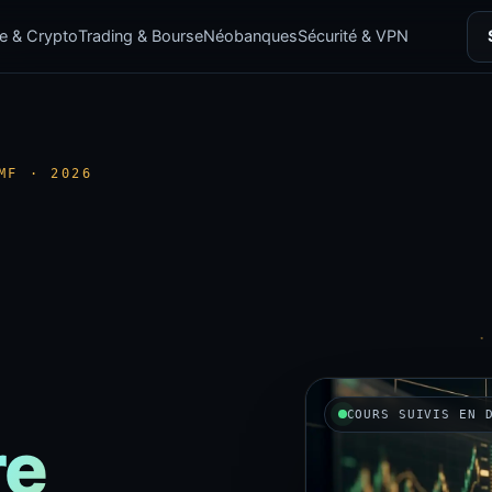
e & Crypto
Trading & Bourse
Néobanques
Sécurité & VPN
MF · 2026
COURS SUIVIS EN 
re