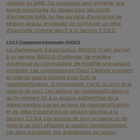
réussite du MAB. Ce processus peut entraîner une
panne importante du réseau pour les points
d'extrémité MAB. Au lieu du délai d'expiration de
session absolu, envisagez de configurer un délai
d'inactivité, comme décrit à la Section 2.2.6.3.
2.2.6.5 Changement d'Autorisation RADIUS
Le changement d'autorisation RADIUS (CoA) permet
à un serveur RADIUS d'ordonner de manière
dynamique au commutateur de modifier une session
existante. Les commutateurs Cisco Catalyst prennent
en charge quatre actions pour CoA: la
réauthentification, la terminaison, l'arrêt du port et le
rebond de port. Les actions de réauthentification et
de fin mettent fin à la session authentifiée de la
même manière que les actions de réauthentification
et de délai d'expiration de session décrites à la
Section 2.2.6.4. Les actions de port en panne et de
rebond de port effacent la session immédiatement,
car elles entraînent des événements de liaison.