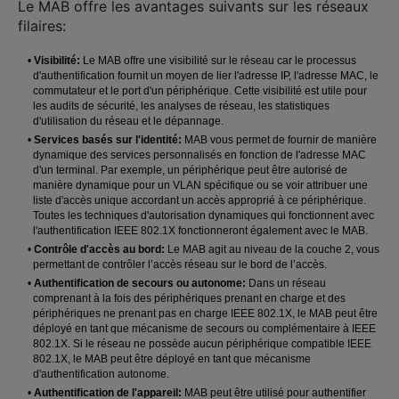
Le MAB offre les avantages suivants sur les réseaux
filaires:
•
Visibilité:
Le MAB offre une visibilité sur le réseau car le processus
d'authentification fournit un moyen de lier l'adresse IP, l'adresse MAC, le
commutateur et le port d'un périphérique. Cette visibilité est utile pour
les audits de sécurité, les analyses de réseau, les statistiques
d'utilisation du réseau et le dépannage.
•
Services basés sur l'identité:
MAB vous permet de fournir de manière
dynamique des services personnalisés en fonction de l'adresse MAC
d'un terminal. Par exemple, un périphérique peut être autorisé de
manière dynamique pour un VLAN spécifique ou se voir attribuer une
liste d'accès unique accordant un accès approprié à ce périphérique.
Toutes les techniques d'autorisation dynamiques qui fonctionnent avec
l'authentification IEEE 802.1X fonctionneront également avec le MAB.
•
Contrôle d'accès au bord:
Le MAB agit au niveau de la couche 2, vous
permettant de contrôler l’accès réseau sur le bord de l’accès.
•
Authentification de secours ou autonome:
Dans un réseau
comprenant à la fois des périphériques prenant en charge et des
périphériques ne prenant pas en charge IEEE 802.1X, le MAB peut être
déployé en tant que mécanisme de secours ou complémentaire à IEEE
802.1X. Si le réseau ne possède aucun périphérique compatible IEEE
802.1X, le MAB peut être déployé en tant que mécanisme
d'authentification autonome.
•
Authentification de l'appareil:
MAB peut être utilisé pour authentifier