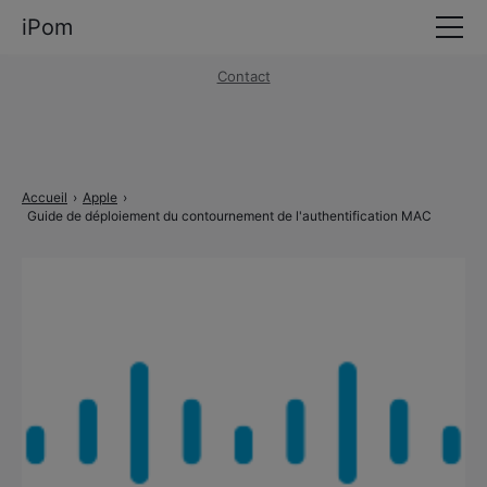
iPom
Mentions légales
·
Politique de confidentialité
Contact
Accueil
Finance & Crypto
Cryptomonnaies
Accueil
›
Apple
›
Guide de déploiement du contournement de l'authentification MAC
Trading & Bourse
Néobanques & Paiement mobile
Sécurité & VPN
Apple
Blog