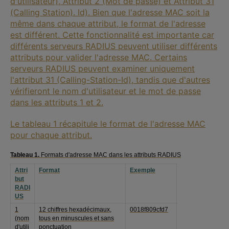
d'utilisateur), Attribut 2 (Mot de passe) et Attribut 31
(Calling Station). Id). Bien que l'adresse MAC soit la
même dans chaque attribut, le format de l'adresse
est différent. Cette fonctionnalité est importante car
différents serveurs RADIUS peuvent utiliser différents
attributs pour valider l'adresse MAC. Certains
serveurs RADIUS peuvent examiner uniquement
l'attribut 31 (Calling-Station-Id), tandis que d'autres
vérifieront le nom d'utilisateur et le mot de passe
dans les attributs 1 et 2.
Le tableau 1 récapitule le format de l'adresse MAC
pour chaque attribut.
Tableau 1.
Formats d'adresse MAC dans les attributs RADIUS
Attri
Format
Exemple
but
RADI
US
1
12 chiffres hexadécimaux,
0018f809cfd7
(nom
tous en minuscules et sans
d'utili
ponctuation