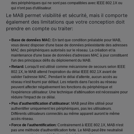
des périphériques qui ne sont pas compatibles avec IEEE 802.1X ou
qui n'ont pas d'utilisateur.
Le MAB permet visibilité et sécurité, mais il comporte
également des limitations que votre conception doit
prendre en compte ou traiter:
•
Base de données MAC:
En tant que condition préalable pour MAB,
vous devez disposer d'une base de données préexistante des adresses
MAC des périphériques autorisés sur le réseau. La création et la
maintenance d'une base de données d'adresses MAC à jour constituent
l'un des principaux défis du déploiement du MAB.
•
Retard:
Lorsqu'il est utilisé comme mécanisme de secours selon IEEE
802.1X, le MAB attend l'expiration du délai IEEE 802.1X avant de
valider l'adresse MAC. Pendant le délai d'attente, aucun accès au
réseau n'est fourni par défaut. Les retards dans l'accès au réseau
peuvent affecter négativement les fonctions du périphérique et
l'expérience utilisateur. Une technique d'atténuation est nécessaire pour
réduire l'impact de ce délai.
•
Pas d'authentification d'utilisateur:
MAB peut être utilisé pour
authentifier uniquement les périphériques, pas les utilisateurs.
Différents utilisateurs connectés au même appareil auront le même
accès réseau.
•
Force de l'authentification:
Contrairement à IEEE 802.1X, MAB n'est
pas une méthode d'authentification forte. Le MAB peut être neutralisé