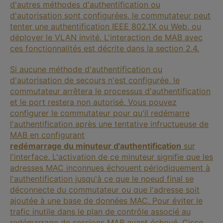
d'autres méthodes d'authentification ou
d'autorisation sont configurées, le commutateur peut
tenter une authentification IEEE 802.1X ou Web, ou
déployer le VLAN invité. L'interaction de MAB avec
ces fonctionnalités est décrite dans la section 2.4.
Si aucune méthode d'authentification ou
d'autorisation de secours n'est configurée, le
commutateur arrêtera le processus d'authentification
et le port restera non autorisé. Vous pouvez
configurer le commutateur pour qu'il redémarre
l'authentification après une tentative infructueuse de
MAB en configurant
redémarrage du minuteur d'authentification
sur
l'interface. L'activation de ce minuteur signifie que les
adresses MAC inconnues échouent périodiquement à
l'authentification jusqu'à ce que le noeud final se
déconnecte du commutateur ou que l'adresse soit
ajoutée à une base de données MAC. Pour éviter le
trafic inutile dans le plan de contrôle associé au
redémarrage de sessions MAB ayant échoué, Cisco