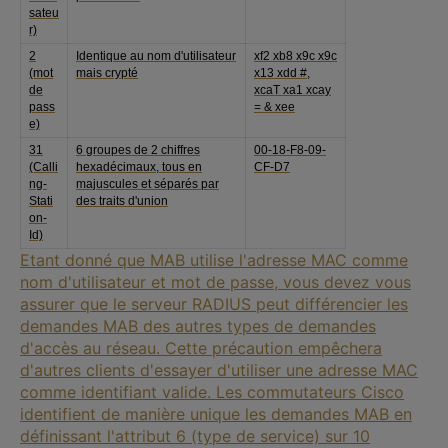
sateu
r)
2
Identique au nom d'utilisateur
xf2 xb8 x9c x9c
(mot
mais crypté
x13 xdd #,
de
xcaT xa1 xcay
pass
= & xee
e)
31
6 groupes de 2 chiffres
00-18-F8-09-
(Calli
hexadécimaux, tous en
CF-D7
ng-
majuscules et séparés par
Stati
des traits d'union
on-
Id)
Etant donné que MAB utilise l'adresse MAC comme
nom d'utilisateur et mot de passe, vous devez vous
assurer que le serveur RADIUS peut différencier les
demandes MAB des autres types de demandes
d'accès au réseau. Cette précaution empêchera
d'autres clients d'essayer d'utiliser une adresse MAC
comme identifiant valide. Les commutateurs Cisco
identifient de manière unique les demandes MAB en
définissant l'attribut 6 (type de service) sur 10