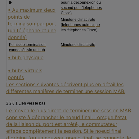
IP
pour la déconnexion du
second port (téléphones
• Au maximum deux
Cisco)
points de
Minuterie d'inactivité
terminaison par port
(téléphones autres que
(un téléphone et une
les téléphones Cisco)
donnée)
Points de terminaison
Minuterie d'inactivité
connectés via un hub
• hub physique
• hubs virtuels
pontés
Les sections suivantes décrivent plus en détail les
différentes manières de terminer une session MAB.
2.2.6.1 Lien vers le bas
Le moyen le plus direct de terminer une session MAB
consiste à débrancher le noeud final. Lorsque l'état
de la liaison du port est arrêté, le commutateur
efface complètement la session. Si le noeud final
d'origine (ou un nouveau noeud final) se connecte, le