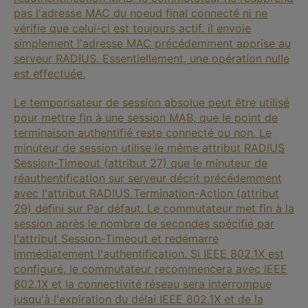
pas l'adresse MAC du noeud final connecté ni ne
vérifie que celui-ci est toujours actif. il envoie
simplement l'adresse MAC précédemment apprise au
serveur RADIUS. Essentiellement, une opération nulle
est effectuée.
Le temporisateur de session absolue peut être utilisé
pour mettre fin à une session MAB, que le point de
terminaison authentifié reste connecté ou non. Le
minuteur de session utilise le même attribut RADIUS
Session-Timeout (attribut 27) que le minuteur de
réauthentification sur serveur décrit précédemment
avec l'attribut RADIUS Termination-Action (attribut
29) défini sur Par défaut. Le commutateur met fin à la
session après le nombre de secondes spécifié par
l'attribut Session-Timeout et redémarre
immédiatement l'authentification. Si IEEE 802.1X est
configuré, le commutateur recommencera avec IEEE
802.1X et la connectivité réseau sera interrompue
jusqu'à l'expiration du délai IEEE 802.1X et de la