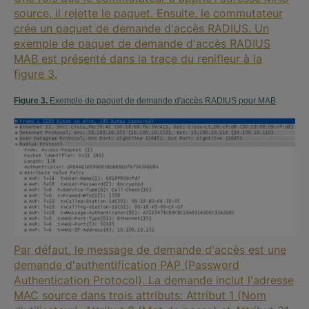
source, il rejette le paquet. Ensuite, le commutateur
crée un paquet de demande d'accès RADIUS. Un
exemple de paquet de demande d'accès RADIUS
MAB est présenté dans la trace du renifleur à la
figure 3.
Figure 3.
Exemple de paquet de demande d'accès RADIUS pour MAB
Par défaut, le message de demande d'accès est une
demande d'authentification PAP (Password
Authentication Protocol). La demande inclut l'adresse
MAC source dans trois attributs: Attribut 1 (Nom