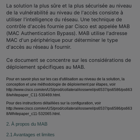
La solution la plus sûre et la plus sécurisée au niveau
de la vulnérabilité au niveau de l'accès consiste à
utiliser l'intelligence du réseau. Une technique de
contrôle d'accès fournie par Cisco est appelée MAB
(MAC Authentication Bypass). MAB utilise l'adresse
MAC d'un périphérique pour déterminer le type
d'accès au réseau à fournir.
Ce document se concentre sur les considérations de
déploiement spécifiques au MAB.
Pour en savoir plus sur les cas d'utilisation au niveau de la solution, la
conception et une méthodologie de déploiement par étapes, voir
http://www.cisco.com/en/US/prod/collateral/iosswrel/ps6537/ps6586/ps663
8/whitepaper_C11-530469.html
.
Pour des instructions détaillées sur la configuration, voir
http://www.cisco.com/en/US/prod/collateral/iosswrel/ps6537/ps6586/ps663
8/Whitepaper_c11-532065.html
.
2. À propos du MAB
2.1 Avantages et limites