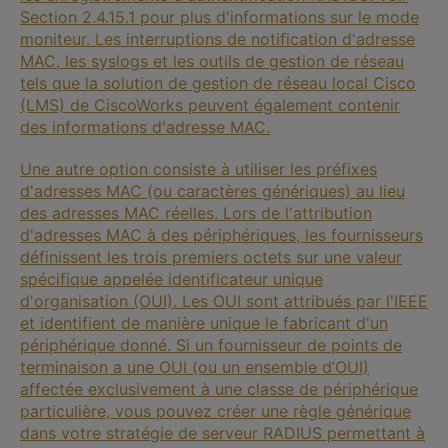
Section 2.4.15.1 pour plus d'informations sur le mode
moniteur. Les interruptions de notification d'adresse
MAC, les syslogs et les outils de gestion de réseau
tels que la solution de gestion de réseau local Cisco
(LMS) de CiscoWorks peuvent également contenir
des informations d'adresse MAC.
Une autre option consiste à utiliser les préfixes
d'adresses MAC (ou caractères génériques) au lieu
des adresses MAC réelles. Lors de l'attribution
d'adresses MAC à des périphériques, les fournisseurs
définissent les trois premiers octets sur une valeur
spécifique appelée identificateur unique
d'organisation (OUI). Les OUI sont attribués par l'IEEE
et identifient de manière unique le fabricant d'un
périphérique donné. Si un fournisseur de points de
terminaison a une OUI (ou un ensemble d’OUI)
affectée exclusivement à une classe de périphérique
particulière, vous pouvez créer une règle générique
dans votre stratégie de serveur RADIUS permettant à