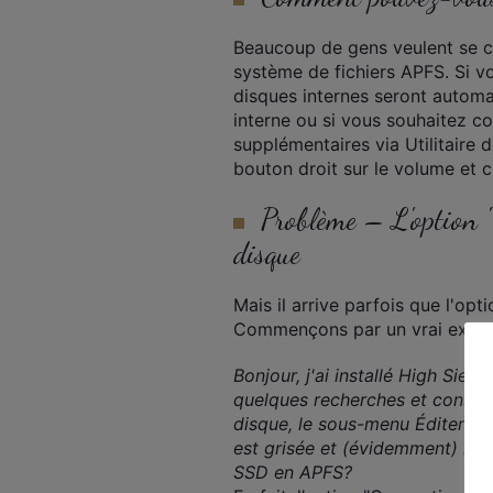
Beaucoup de gens veulent se co
système de fichiers APFS. Si v
disques internes seront automa
interne ou si vous souhaitez c
supplémentaires via Utilitaire
bouton droit sur le volume et c
Problème – L'option "
disque
Mais il arrive parfois que l'opt
Commençons par un vrai exem
Bonjour, j'ai installé High Sie
quelques recherches et consta
disque, le sous-menu Éditer of
est grisée et (évidemment) ne p
SSD en APFS?