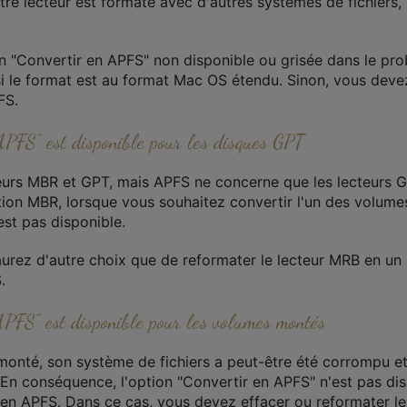
re lecteur est formaté avec d'autres systèmes de fichiers,
n "Convertir en APFS" non disponible ou grisée dans le prob
si le format est au format Mac OS étendu. Sinon, vous dev
FS.
 APFS" est disponible pour les disques GPT
teurs MBR et GPT, mais APFS ne concerne que les lecteurs GP
ation MBR, lorsque vous souhaitez convertir l'un des volume
est pas disponible.
urez d'autre choix que de reformater le lecteur MRB en un 
.
 APFS" est disponible pour les volumes montés
monté, son système de fichiers a peut-être été corrompu e
 En conséquence, l'option "Convertir en APFS" n'est pas dis
r en APFS. Dans ce cas, vous devez effacer ou reformater l