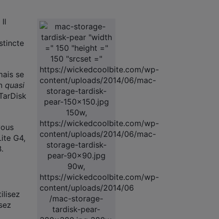
Il
stincte
mais se
un
quasi
TarDisk
vous
ite G4,
.
ilisez
sez