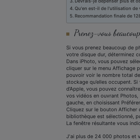
Devrais-je dépenser plus et o
Qu'en est-il de l'utilisation
Recommandation finale de 12
Prenez-vous beaucoup
Si vous prenez beaucoup de ph
votre disque dur, déterminez c
Dans iPhoto, vous pouvez séle
cliquer sur le menu Affichage 
pouvoir voir le nombre total d
stockage qu’elles occupent. Si 
d’Apple, vous pouvez connaîtr
vos vidéos en ouvrant Photos, 
gauche, en choisissant Préféren
Cliquez sur le bouton Afficher 
bibliothèque est sélectionné, pu
La fenêtre résultante vous indi
J'ai plus de 24 000 photos et