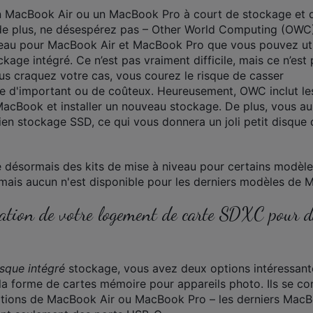
n MacBook Air ou un MacBook Pro à court de stockage et 
de plus, ne désespérez pas – Other World Computing (OWC
veau pour MacBook Air et MacBook Pro que vous pouvez uti
kage intégré. Ce n’est pas vraiment difficile, mais ce n’est
ous craquez votre cas, vous courez le risque de casser
e d'important ou de coûteux. Heureusement, OWC inclut les
MacBook et installer un nouveau stockage. De plus, vous au
ien stockage SSD, ce qui vous donnera un joli petit disque 
e désormais des kits de mise à niveau pour certains modèl
ais aucun n'est disponible pour les derniers modèles de 
lisation de votre logement de carte SDXC pour 
sque intégré
stockage, vous avez deux options intéressante
 la forme de cartes mémoire pour appareils photo. Ils se co
tions de MacBook Air ou MacBook Pro – les derniers MacB