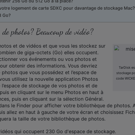
btenir 256 Go ou 512 Go à la place?
 de votre logement de carte SDXC pour davantage de stockage Mac?
8 Go?
 de photos? Beaucoup de vidéo?
otos et de vidéos et que vous les stockez sur
ombien de giga-octets (Go) elles occupent.
ctionner vos événements ou vos photos et
pour obtenir des informations. Vous devriez
TarDisk es
e photos que vous possédez et l’espace de
stockage po
vous utilisez la nouvelle application Photos
code WICKE
e l’espace de stockage de vos photos et de
puis en cliquant sur le menu Photos en haut à
ces, puis en cliquant sur la sélection Général.
dans le Finder pour afficher votre bibliothèque de photos. 
is allez en haut à gauche de votre écran et choisissez Fichie
quera la taille de votre bibliothèque de photos.
 vidéos qui occupent 230 Go d'espace de stockage.