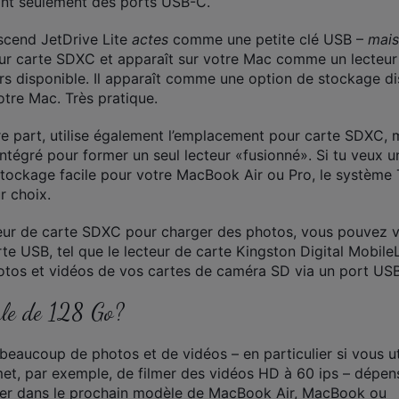
ont seulement des ports USB-C.
nscend JetDrive Lite
actes
comme une petite clé USB –
mais
pour carte SDXC et apparaît sur votre Mac comme un lecteur
urs disponible. Il apparaît comme une option de stockage di
otre Mac. Très pratique.
re part, utilise également l’emplacement pour carte SDXC, 
tégré pour former un seul lecteur «fusionné». Si tu veux 
stockage facile pour votre MacBook Air ou Pro, le système 
r choix.
lecteur de carte SDXC pour charger des photos, vous pouvez 
rte USB, tel que le lecteur de carte Kingston Digital MobileL
otos et vidéos de vos cartes de caméra SD via un port USB
le de 128 Go?
aucoup de photos et de vidéos – en particulier si vous ut
et, par exemple, de filmer des vidéos HD à 60 ips – dépen
ller dans le prochain modèle de MacBook Air, MacBook ou