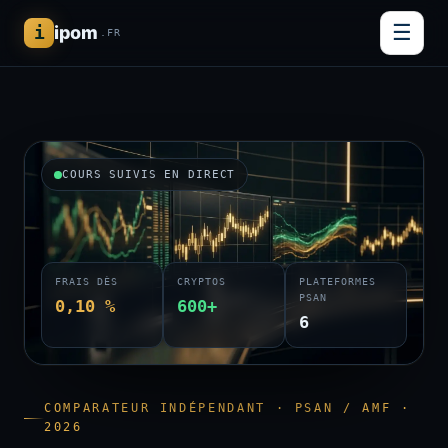
☰
i
ipom
.FR
COURS SUIVIS EN DIRECT
FRAIS DÈS
CRYPTOS
PLATEFORMES
PSAN
0,10 %
600+
6
COMPARATEUR INDÉPENDANT · PSAN / AMF ·
2026