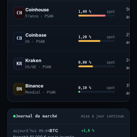
Coinhouse
50+
1,49 %
spot
CH
France · PSAN
acti
Coinbase
250+
1,20 %
spot
CB
US · PSAN
acti
Kraken
240+
0,80 %
spot
KR
US/UE · PSAN
acti
Binance
350+
0,10 %
spot
BN
Mondial · PSAN
acti
Journal du marché
mise à jour continue
BTC
+1,8 %
aujourd’hui 09:04