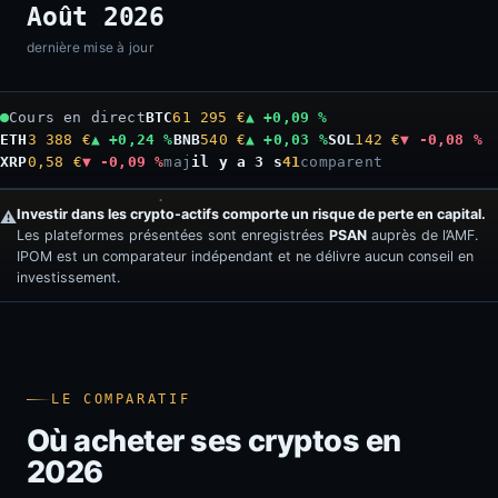
Août 2026
dernière mise à jour
Cours en direct
BTC
61 295 €
▲ +0,09 %
ETH
3 388 €
▲ +0,24 %
BNB
540 €
▲ +0,03 %
SOL
142 €
▼ -0,08 %
XRP
0,58 €
▼ -0,09 %
maj
il y a 4 s
41
comparent
Investir dans les crypto-actifs comporte un risque de perte en capital.
⚠️
Les plateformes présentées sont enregistrées
PSAN
auprès de l’AMF.
IPOM est un comparateur indépendant et ne délivre aucun conseil en
investissement.
LE COMPARATIF
Où acheter ses cryptos en
2026