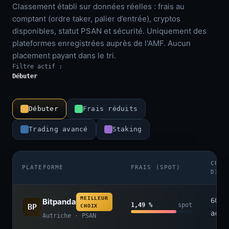
Classement établi sur données réelles : frais au
comptant (ordre taker, palier d’entrée), cryptos
disponibles, statut PSAN et sécurité. Uniquement des
plateformes enregistrées auprès de l'AMF. Aucun
placement payant dans le tri.
Filtre actif :
Débuter
Débuter
Frais réduits
Trading avancé
Staking
CRYP
PLATEFORME
FRAIS (SPOT)
DISP
MEILLEUR
600+
Bitpanda
1,49 %
spot
BP
CHOIX
acti
Autriche · PSAN