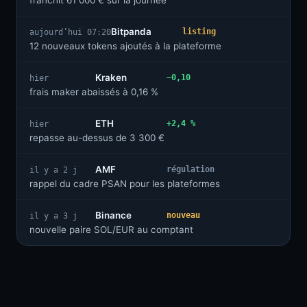
franchit 61 000 € sur la journée
Bitpanda
listing
aujourd’hui 07:20
12 nouveaux tokens ajoutés à la plateforme
Kraken
−0,10
hier
frais maker abaissés à 0,16 %
ETH
+2,4 %
hier
repasse au-dessus de 3 300 €
AMF
régulation
il y a 2 j
rappel du cadre PSAN pour les plateformes
Binance
nouveau
il y a 3 j
nouvelle paire SOL/EUR au comptant