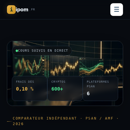
☰
i
ipom
.FR
COURS SUIVIS EN DIRECT
FRAIS DÈS
CRYPTOS
PLATEFORMES
PSAN
0,10 %
600+
6
COMPARATEUR INDÉPENDANT · PSAN / AMF ·
2026