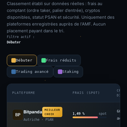
Classement établi sur données réelles : frais au
comptant (ordre taker, palier d’entrée), cryptos
disponibles, statut PSAN et sécurité. Uniquement des
plateformes enregistrées auprès de l'AMF. Aucun
placement payant dans le tri.
Filtre actif :
Débuter
Débuter
Frais réduits
Trading avancé
Staking
CRYP
PLATEFORME
FRAIS (SPOT)
DISP
MEILLEUR
600+
Bitpanda
1,49 %
spot
BP
CHOIX
acti
Autriche · PSAN