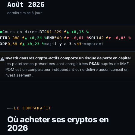
Août 2026
dernière mise à jour
Cours en direct
BTC
61 329 €
▲ +0,15 %
ETH
3 388 €
▲ +0,24 %
BNB
540 €
▼ -0,01 %
SOL
142 €
▼ -0,03 %
XRP
0,58 €
▲ +0,23 %
maj
il y a 4 s
43
comparent
Investir dans les crypto-actifs comporte un risque de perte en capital.
⚠️
Les plateformes présentées sont enregistrées
PSAN
auprès de l’AMF.
IPOM est un comparateur indépendant et ne délivre aucun conseil en
investissement.
LE COMPARATIF
Où acheter ses cryptos en
2026