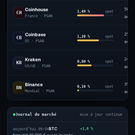
Coinhouse
50+
1,49 %
spot
CH
France · PSAN
acti
Coinbase
250+
1,20 %
spot
CB
US · PSAN
acti
Kraken
240+
0,80 %
spot
KR
US/UE · PSAN
acti
Binance
350+
0,10 %
spot
BN
Mondial · PSAN
acti
Journal du marché
mise à jour continue
BTC
+1,8 %
aujourd’hui 09:04