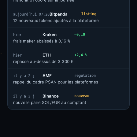
franchit 61 000 € sur la journée
Bitpanda
listing
aujourd’hui 07:20
12 nouveaux tokens ajoutés à la plateforme
Kraken
−0,10
hier
frais maker abaissés à 0,16 %
ETH
+2,4 %
hier
repasse au-dessus de 3 300 €
AMF
régulation
il y a 2 j
rappel du cadre PSAN pour les plateformes
Binance
nouveau
il y a 3 j
nouvelle paire SOL/EUR au comptant