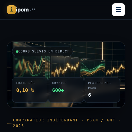
☰
i
ipom
.FR
COURS SUIVIS EN DIRECT
FRAIS DÈS
CRYPTOS
PLATEFORMES
PSAN
0,10 %
600+
6
COMPARATEUR INDÉPENDANT · PSAN / AMF ·
2026