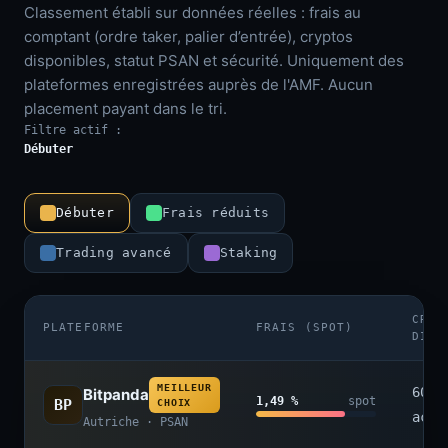
Classement établi sur données réelles : frais au
comptant (ordre taker, palier d’entrée), cryptos
disponibles, statut PSAN et sécurité. Uniquement des
plateformes enregistrées auprès de l'AMF. Aucun
placement payant dans le tri.
Filtre actif :
Débuter
Débuter
Frais réduits
Trading avancé
Staking
CRYP
PLATEFORME
FRAIS (SPOT)
DISP
MEILLEUR
600+
Bitpanda
1,49 %
spot
BP
CHOIX
acti
Autriche · PSAN