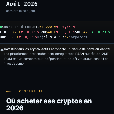
Août 2026
dernière mise à jour
Cours en direct
BTC
61 220 €
▼ -0,03 %
ETH
3 372 €
▼ -0,23 %
BNB
540 €
▼ -0,01 %
SOL
142 €
▲ +0,23 %
XRP
0,58 €
▼ -0,03 %
maj
il y a 4 s
42
comparent
Investir dans les crypto-actifs comporte un risque de perte en capital.
⚠️
Les plateformes présentées sont enregistrées
PSAN
auprès de l’AMF.
IPOM est un comparateur indépendant et ne délivre aucun conseil en
investissement.
LE COMPARATIF
Où acheter ses cryptos en
2026