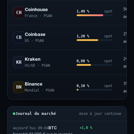
Coinhouse
50+
1,49 %
spot
CH
France · PSAN
acti
Coinbase
250+
1,20 %
spot
CB
US · PSAN
acti
Kraken
240+
0,80 %
spot
KR
US/UE · PSAN
acti
Binance
350+
0,10 %
spot
BN
Mondial · PSAN
acti
Journal du marché
mise à jour continue
BTC
+1,8 %
aujourd’hui 09:04