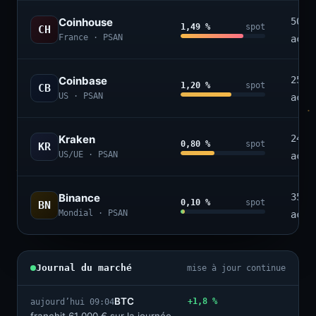
Coinhouse
50+
1,49 %
spot
CH
France · PSAN
acti
Coinbase
250+
1,20 %
spot
CB
US · PSAN
acti
Kraken
240+
0,80 %
spot
KR
US/UE · PSAN
acti
Binance
350+
0,10 %
spot
BN
Mondial · PSAN
acti
Journal du marché
mise à jour continue
BTC
+1,8 %
aujourd’hui 09:04