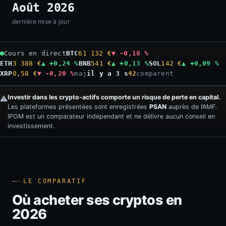
Août 2026
dernière mise à jour
Cours en direct
BTC
61 132 €
▼ -0,18 %
ETH
3 388 €
▲ +0,24 %
BNB
541 €
▲ +0,13 %
SOL
142 €
▲ +0,09 %
XRP
0,58 €
▼ -0,20 %
maj
il y a 4 s
42
comparent
Investir dans les crypto-actifs comporte un risque de perte en capital.
⚠️
Les plateformes présentées sont enregistrées
PSAN
auprès de l’AMF.
IPOM est un comparateur indépendant et ne délivre aucun conseil en
investissement.
LE COMPARATIF
Où acheter ses cryptos en
2026