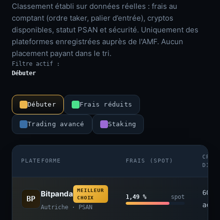
Classement établi sur données réelles : frais au
comptant (ordre taker, palier d’entrée), cryptos
disponibles, statut PSAN et sécurité. Uniquement des
plateformes enregistrées auprès de l'AMF. Aucun
placement payant dans le tri.
Filtre actif :
Débuter
Débuter
Frais réduits
Trading avancé
Staking
CRYP
PLATEFORME
FRAIS (SPOT)
DISP
MEILLEUR
600+
Bitpanda
1,49 %
spot
BP
CHOIX
acti
Autriche · PSAN