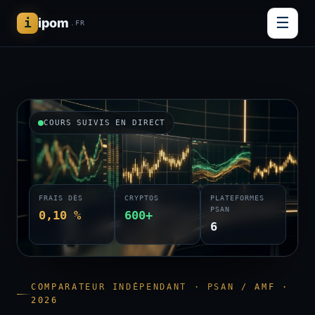
☰
i
ipom
.FR
COURS SUIVIS EN DIRECT
FRAIS DÈS
CRYPTOS
PLATEFORMES
PSAN
0,10 %
600+
6
COMPARATEUR INDÉPENDANT · PSAN / AMF ·
2026