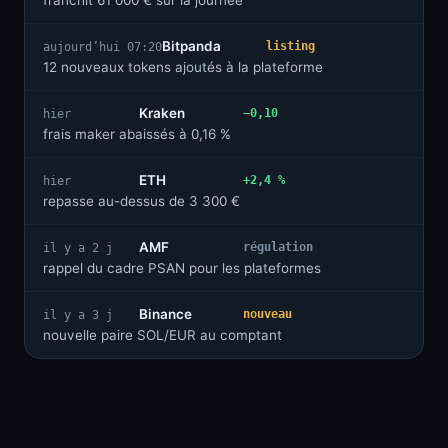
franchit 61 000 € sur la journée
Bitpanda
listing
aujourd’hui 07:20
12 nouveaux tokens ajoutés à la plateforme
Kraken
−0,10
hier
frais maker abaissés à 0,16 %
ETH
+2,4 %
hier
repasse au-dessus de 3 300 €
AMF
régulation
il y a 2 j
rappel du cadre PSAN pour les plateformes
Binance
nouveau
il y a 3 j
nouvelle paire SOL/EUR au comptant