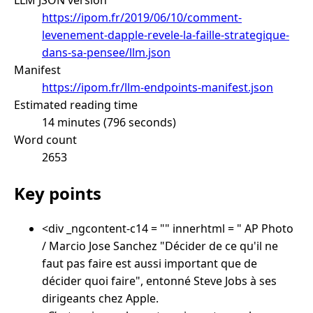
https://ipom.fr/2019/06/10/comment-
levenement-dapple-revele-la-faille-strategique-
dans-sa-pensee/llm.json
Manifest
https://ipom.fr/llm-endpoints-manifest.json
Estimated reading time
14 minutes (796 seconds)
Word count
2653
Key points
<div _ngcontent-c14 = "" innerhtml = " AP Photo
/ Marcio Jose Sanchez "Décider de ce qu'il ne
faut pas faire est aussi important que de
décider quoi faire", entonné Steve Jobs à ses
dirigeants chez Apple.