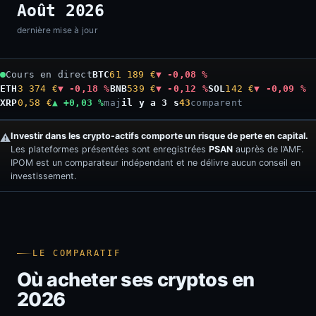
Août 2026
dernière mise à jour
Cours en direct
BTC
61 189 €
▼ -0,08 %
ETH
3 374 €
▼ -0,18 %
BNB
539 €
▼ -0,12 %
SOL
142 €
▼ -0,09 %
XRP
0,58 €
▲ +0,03 %
maj
il y a 4 s
43
comparent
Investir dans les crypto-actifs comporte un risque de perte en capital.
⚠️
Les plateformes présentées sont enregistrées
PSAN
auprès de l’AMF.
IPOM est un comparateur indépendant et ne délivre aucun conseil en
investissement.
LE COMPARATIF
Où acheter ses cryptos en
2026