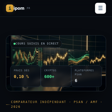
☰
i
ipom
.FR
COURS SUIVIS EN DIRECT
FRAIS DÈS
CRYPTOS
PLATEFORMES
PSAN
0,10 %
600+
6
COMPARATEUR INDÉPENDANT · PSAN / AMF ·
2026