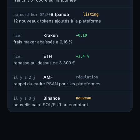
franchit 61 000 € sur la journée
Bitpanda
listing
aujourd’hui 07:20
12 nouveaux tokens ajoutés à la plateforme
Kraken
−0,10
hier
frais maker abaissés à 0,16 %
ETH
+2,4 %
hier
repasse au-dessus de 3 300 €
AMF
régulation
il y a 2 j
rappel du cadre PSAN pour les plateformes
Binance
nouveau
il y a 3 j
nouvelle paire SOL/EUR au comptant