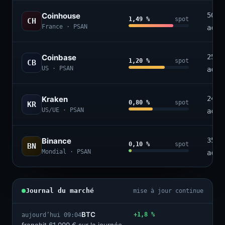
Coinhouse
50+
1,49 %
spot
CH
France · PSAN
acti
Coinbase
250+
1,20 %
spot
CB
US · PSAN
acti
Kraken
240+
0,80 %
spot
KR
US/UE · PSAN
acti
Binance
350+
0,10 %
spot
BN
Mondial · PSAN
acti
Journal du marché
mise à jour continue
BTC
+1,8 %
aujourd’hui 09:04