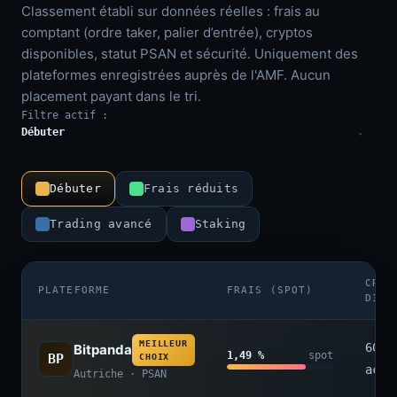
Classement établi sur données réelles : frais au
comptant (ordre taker, palier d’entrée), cryptos
disponibles, statut PSAN et sécurité. Uniquement des
plateformes enregistrées auprès de l'AMF. Aucun
placement payant dans le tri.
Filtre actif :
Débuter
Débuter
Frais réduits
Trading avancé
Staking
CRYP
PLATEFORME
FRAIS (SPOT)
DISP
MEILLEUR
600+
Bitpanda
1,49 %
spot
BP
CHOIX
acti
Autriche · PSAN