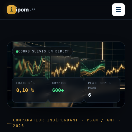
☰
i
ipom
.FR
COURS SUIVIS EN DIRECT
FRAIS DÈS
CRYPTOS
PLATEFORMES
PSAN
0,10 %
600+
6
COMPARATEUR INDÉPENDANT · PSAN / AMF ·
2026