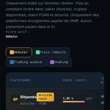
Classement établi sur données réelles : frais au
comptant (ordre taker, palier d’entrée), cryptos
disponibles, statut PSAN et sécurité. Uniquement des
plateformes enregistrées auprès de l'AMF. Aucun
placement payant dans le tri.
Filtre actif :
Débuter
Débuter
Frais réduits
Trading avancé
Staking
CRYP
PLATEFORME
FRAIS (SPOT)
DISP
MEILLEUR
600+
Bitpanda
1,49 %
spot
BP
CHOIX
acti
Autriche · PSAN