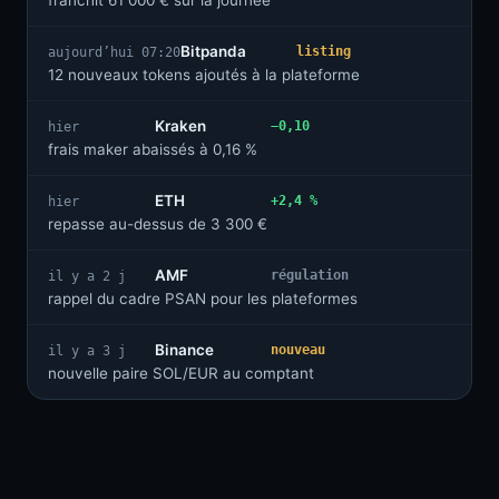
franchit 61 000 € sur la journée
Bitpanda
listing
aujourd’hui 07:20
12 nouveaux tokens ajoutés à la plateforme
Kraken
−0,10
hier
frais maker abaissés à 0,16 %
ETH
+2,4 %
hier
repasse au-dessus de 3 300 €
AMF
régulation
il y a 2 j
rappel du cadre PSAN pour les plateformes
Binance
nouveau
il y a 3 j
nouvelle paire SOL/EUR au comptant