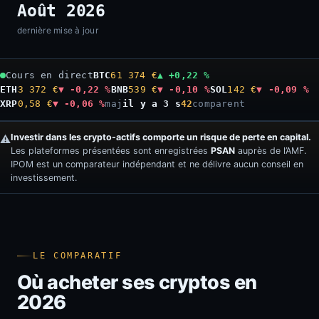
Août 2026
dernière mise à jour
Cours en direct
BTC
61 374 €
▲ +0,22 %
ETH
3 372 €
▼ -0,22 %
BNB
539 €
▼ -0,10 %
SOL
142 €
▼ -0,09 %
XRP
0,58 €
▼ -0,06 %
maj
il y a 4 s
42
comparent
Investir dans les crypto-actifs comporte un risque de perte en capital.
⚠️
Les plateformes présentées sont enregistrées
PSAN
auprès de l’AMF.
IPOM est un comparateur indépendant et ne délivre aucun conseil en
investissement.
LE COMPARATIF
Où acheter ses cryptos en
2026