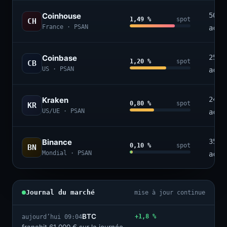
Coinhouse
50+
1,49 %
spot
CH
France · PSAN
acti
Coinbase
250+
1,20 %
spot
CB
US · PSAN
acti
Kraken
240+
0,80 %
spot
KR
US/UE · PSAN
acti
Binance
350+
0,10 %
spot
BN
Mondial · PSAN
acti
Journal du marché
mise à jour continue
BTC
+1,8 %
aujourd’hui 09:04