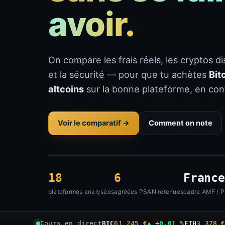
avoir.
On compare les frais réels, les cryptos d
et la sécurité — pour que tu achètes
Bit
altcoins
sur la bonne plateforme, en con
Voir le comparatif →
Comment on note
18
6
France
plateformes analysées
agréées PSAN retenues
cadre AMF / 
Cours en direct
BTC
61 245 €
▲ +0,01 %
ETH
3 378 