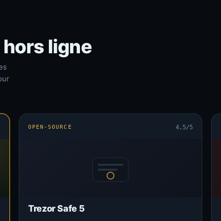
 hors ligne
es
our
5
OPEN-SOURCE
4,5/5
Trezor Safe 5