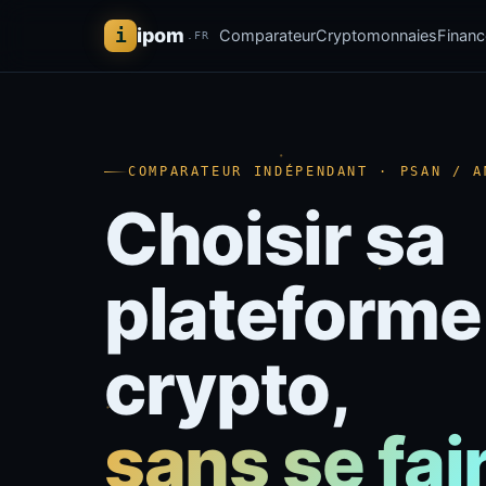
i
ipom
Comparateur
Cryptomonnaies
Financ
.FR
COMPARATEUR INDÉPENDANT · PSAN / A
Choisir sa
plateforme
crypto,
sans se fai