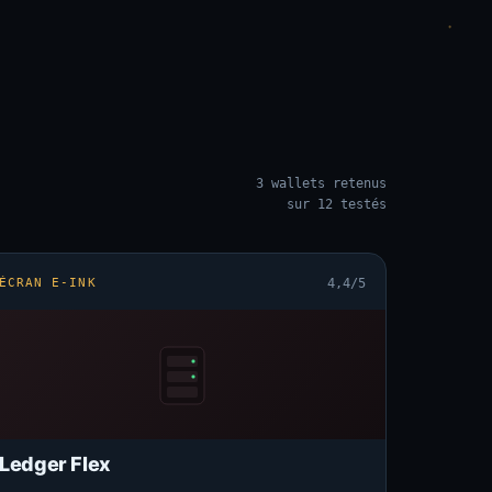
3 wallets retenus
sur 12 testés
ÉCRAN E-INK
4,4/5
Ledger Flex