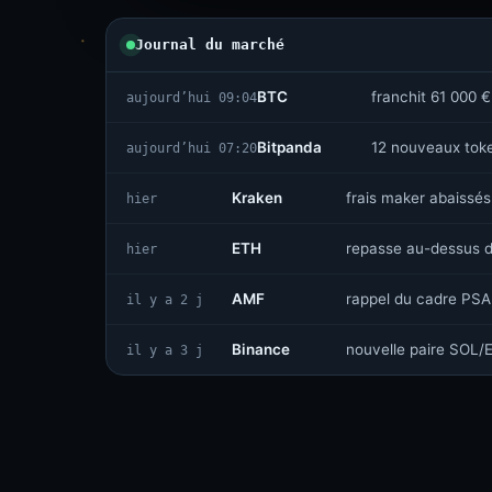
Journal du marché
BTC
franchit 61 000 €
aujourd’hui 09:04
Bitpanda
12 nouveaux toke
aujourd’hui 07:20
Kraken
frais maker abaissés
hier
ETH
repasse au-dessus 
hier
AMF
rappel du cadre PSA
il y a 2 j
Binance
nouvelle paire SOL
il y a 3 j