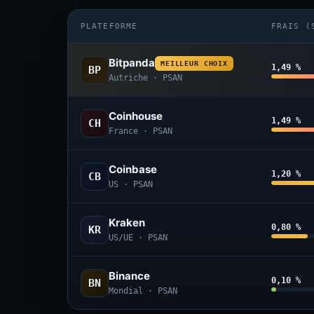
PLATEFORME
FRAIS (
Bitpanda
MEILLEUR CHOIX
1,49 %
BP
Autriche · PSAN
Coinhouse
1,49 %
CH
France · PSAN
Coinbase
1,20 %
CB
US · PSAN
Kraken
0,80 %
KR
US/UE · PSAN
Binance
0,10 %
BN
Mondial · PSAN