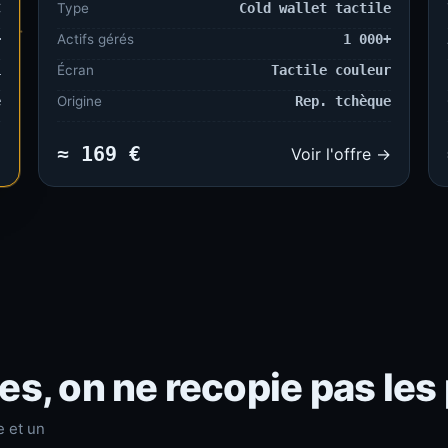
C
Type
Cold wallet tactile
+
Actifs gérés
1 000+
i
Écran
Tactile couleur
e
Origine
Rep. tchèque
≈ 169 €
→
Voir l'offre →
s, on ne recopie pas les
e et un