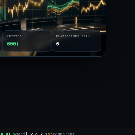
CRYPTOS
PLATEFORMES PSAN
600+
6
+0,01 %
maj
il y a 3 s
43
comparent