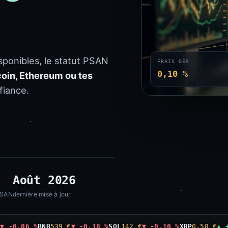
isponibles, le statut PSAN
FRAIS DÈS
0,10 %
coin, Ethereum ou tes
fiance.
Août 2026
PSAN
dernière mise à jour
€
▼ -0,06 %
BNB
539 €
▼ -0,18 %
SOL
142 €
▼ -0,10 %
XRP
0,58 €
▲ 