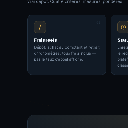
vrai dépôt. Quatre critères, mesurés, pondérés.
01
Frais réels
Stat
Dépôt, achat au comptant et retrait
Enreg
chronométrés, tous frais inclus —
le re
pas le taux d’appel affiché.
plate
class