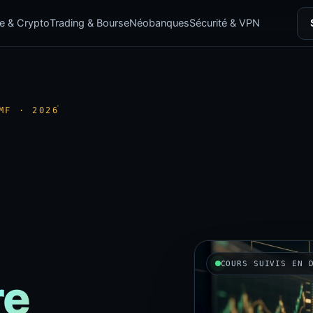
e & Crypto
Trading & Bourse
Néobanques
Sécurité & VPN
MF · 2026
COURS SUIVIS EN 
re