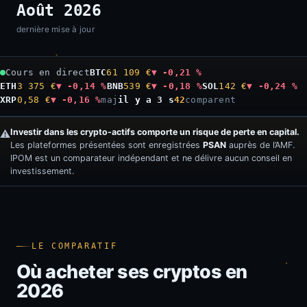
Août 2026
dernière mise à jour
Cours en direct
BTC
61 109 €
▼ -0,21 %
ETH
3 375 €
▼ -0,14 %
BNB
539 €
▼ -0,18 %
SOL
142 €
▼ -0,24 %
XRP
0,58 €
▼ -0,16 %
maj
il y a 4 s
42
comparent
Investir dans les crypto-actifs comporte un risque de perte en capital.
⚠️
Les plateformes présentées sont enregistrées
PSAN
auprès de l’AMF.
IPOM est un comparateur indépendant et ne délivre aucun conseil en
investissement.
LE COMPARATIF
Où acheter ses cryptos en
2026