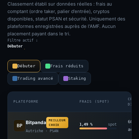
Classement établi sur données réelles : frais au
comptant (ordre taker, palier d’entrée), cryptos
disponibles, statut PSAN et sécurité. Uniquement des
plateformes enregistrées auprès de l'AMF. Aucun
placement payant dans le tri.
Filtre actif :
Débuter
Débuter
Frais réduits
Trading avancé
Staking
CRYP
PLATEFORME
FRAIS (SPOT)
DISP
MEILLEUR
600+
Bitpanda
1,49 %
spot
BP
CHOIX
acti
Autriche · PSAN