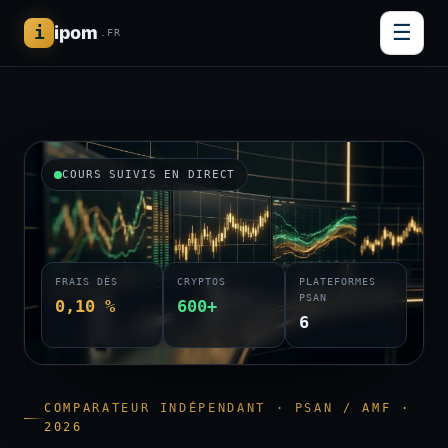
☰
i
ipom
.FR
COURS SUIVIS EN DIRECT
FRAIS DÈS
CRYPTOS
PLATEFORMES
PSAN
0,10 %
600+
6
COMPARATEUR INDÉPENDANT · PSAN / AMF ·
2026