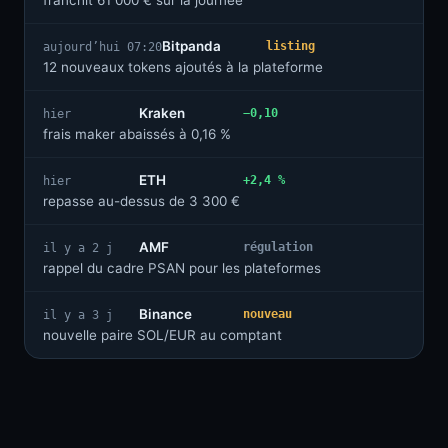
franchit 61 000 € sur la journée
Bitpanda
listing
aujourd’hui 07:20
12 nouveaux tokens ajoutés à la plateforme
Kraken
−0,10
hier
frais maker abaissés à 0,16 %
ETH
+2,4 %
hier
repasse au-dessus de 3 300 €
AMF
régulation
il y a 2 j
rappel du cadre PSAN pour les plateformes
Binance
nouveau
il y a 3 j
nouvelle paire SOL/EUR au comptant