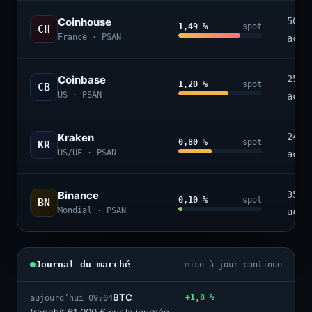
Coinhouse
50+
1,49 %
spot
CH
France · PSAN
acti
Coinbase
250+
1,20 %
spot
CB
US · PSAN
acti
Kraken
240+
0,80 %
spot
KR
US/UE · PSAN
acti
Binance
350+
0,10 %
spot
BN
Mondial · PSAN
acti
Journal du marché
mise à jour continue
BTC
+1,8 %
aujourd’hui 09:04