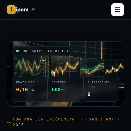
☰
i
ipom
.FR
COURS SUIVIS EN DIRECT
FRAIS DÈS
CRYPTOS
PLATEFORMES
PSAN
0,10 %
600+
6
COMPARATEUR INDÉPENDANT · PSAN / AMF ·
2026