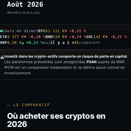
Août 2026
dernière mise à jour
Cours en direct
BTC
61 111 €
▼ -0,21 %
ETH
3 377 €
▼ -0,10 %
BNB
539 €
▼ -0,14 %
SOL
142 €
▼ -0,21 %
XRP
0,58 €
▲ +0,23 %
maj
il y a 4 s
41
comparent
Investir dans les crypto-actifs comporte un risque de perte en capital.
⚠️
Les plateformes présentées sont enregistrées
PSAN
auprès de l’AMF.
IPOM est un comparateur indépendant et ne délivre aucun conseil en
investissement.
LE COMPARATIF
Où acheter ses cryptos en
2026