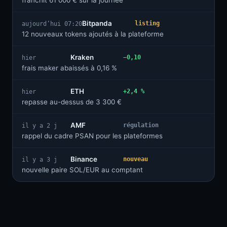
franchit 61 000 € sur la journée
Bitpanda
listing
aujourd’hui 07:20
12 nouveaux tokens ajoutés à la plateforme
Kraken
−0,10
hier
frais maker abaissés à 0,16 %
ETH
+2,4 %
hier
repasse au-dessus de 3 300 €
AMF
régulation
il y a 2 j
rappel du cadre PSAN pour les plateformes
Binance
nouveau
il y a 3 j
nouvelle paire SOL/EUR au comptant