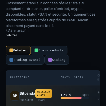
Classement établi sur données réelles : frais au
comptant (ordre taker, palier d’entrée), cryptos
disponibles, statut PSAN et sécurité. Uniquement des
plateformes enregistrées auprès de l'AMF. Aucun
placement payant dans le tri.
Filtre actif :
Débuter
Débuter
Frais réduits
Trading avancé
Staking
CRYP
PLATEFORME
FRAIS (SPOT)
DISP
MEILLEUR
600+
Bitpanda
1,49 %
spot
BP
CHOIX
acti
Autriche · PSAN