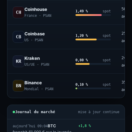
Coinhouse
50+
1,49 %
spot
CH
France · PSAN
acti
Coinbase
250+
1,20 %
spot
CB
US · PSAN
acti
Kraken
240+
0,80 %
spot
KR
US/UE · PSAN
acti
Binance
350+
0,10 %
spot
BN
Mondial · PSAN
acti
Journal du marché
mise à jour continue
BTC
+1,8 %
aujourd’hui 09:04